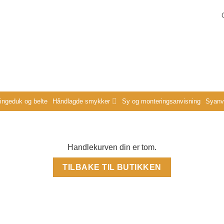
ringeduk og belte
Håndlagde smykker
Sy og monteringsanvisning
Syanvi
Handlekurven din er tom.
TILBAKE TIL BUTIKKEN