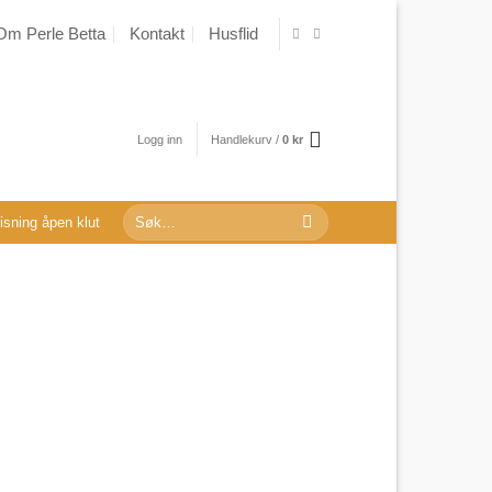
Om Perle Betta
Kontakt
Husflid
Logg inn
Handlekurv /
0
kr
Søk
sning åpen klut
etter: