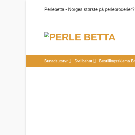
Skip
Perlebetta - Norges største på perlebroderier?
to
content
Bunadsutstyr
Sytilbehør
Bestillingsskjema B