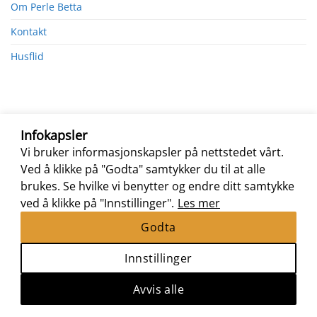
Om Perle Betta
Kontakt
Husflid
Infokapsler
Vi bruker informasjonskapsler på nettstedet vårt.
Ved å klikke på "Godta" samtykker du til at alle
brukes. Se hvilke vi benytter og endre ditt samtykke
ved å klikke på "Innstillinger".
Les mer
Nettbutikk levert av
Nettrakett.no
Godta
Copyright 2026 ©
Perle Betta
|
Kjøpsbetingelser
|
Personvernerklæring
Innstillinger
Avvis alle