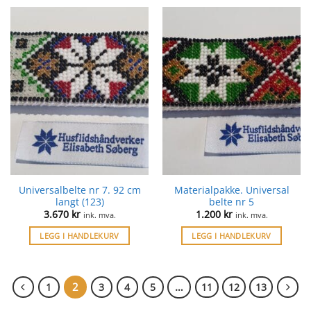
Universalbelte nr 7. 92 cm
Materialpakke. Universal
langt (123)
belte nr 5
3.670
kr
1.200
kr
ink. mva.
ink. mva.
LEGG I HANDLEKURV
LEGG I HANDLEKURV
2
…
1
3
4
5
11
12
13