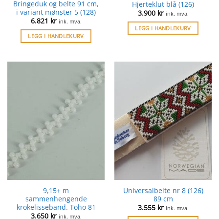
Bringeduk og belte 91 cm,
Hjerteklut blå (126)
i variant mønster 5 (128)
3.900
kr
ink. mva.
6.821
kr
ink. mva.
LEGG I HANDLEKURV
LEGG I HANDLEKURV
9,15+ m
Universalbelte nr 8 (126)
sammenhengende
89 cm
krokelisseband. Toho 81
3.555
kr
ink. mva.
3.650
kr
ink. mva.