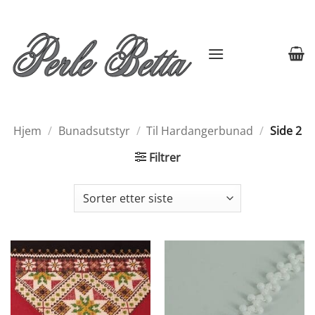
Skip
to
content
Hjem
/
Bunadsutstyr
/
Til Hardangerbunad
/
Side 2
Filtrer