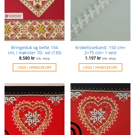
Bringeduk og belte 104
Krokelisseband. 150 cm+
cm, i mønster 7D- xxl (130)
2×75 cm= 1 vest
8.580
kr
1.197
kr
ink. mva.
ink. mva.
LEGG I HANDLEKURV
LEGG I HANDLEKURV