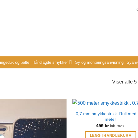
ringeduk og belte
Håndlagde smykker
Sy og monteringsanvisning
Syanvi
Viser alle 5
0,7 mm smykkestrikk. Rull med
meter
499
kr
ink. mva.
LEGG I HANDLEKURV