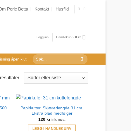
Om Perle Betta
Kontakt
Husflid
Logg inn
Handlekurv /
0
kr
Søk
sning åpen klut
etter:
Sortert
 resultater
etter
nyeste
 500
Papirkutter. Skjærerlengde 31 cm.
Ekstra blad medfølger
120
kr
ink. mva.
LEGG I HANDLEKURV