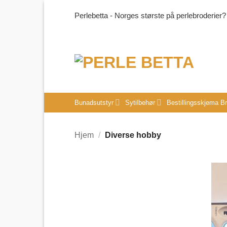
Skip
Perlebetta - Norges største på perlebroderier?
to
content
Bunadsutstyr
Sytilbehør
Bestillingsskjema B
Hjem
/
Diverse hobby