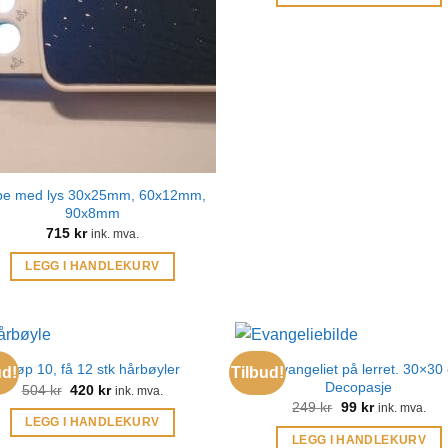
pe med lys 30x25mm, 60x12mm,
90x8mm
715
kr
ink. mva.
LEGG I HANDLEKURV
Juleevangeliet på lerret. 30×30
Kjøp 10, få 12 stk hårbøyler
ud!
Tilbud!
Decopasje
Opprinnelig
Nåværende
504
kr
420
kr
ink. mva.
pris
pris
Opprinnelig
Nåværende
249
kr
99
kr
ink. mva.
var:
er:
pris
pris
LEGG I HANDLEKURV
504 kr.
420 kr.
var:
er:
LEGG I HANDLEKURV