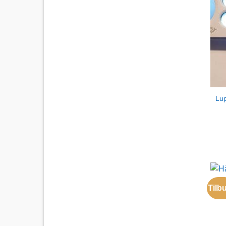
Lu
Tilb