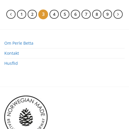
3
1
2
4
5
6
7
8
9
Om Perle Betta
Kontakt
Husflid