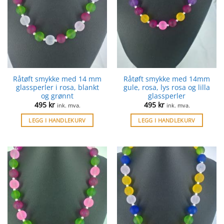
Råtøft smykke med 14 mm
Råtøft smykke med 14mm
glassperler i rosa, blankt
gule, rosa, lys rosa og lilla
og grønnt
glassperler
495
kr
495
kr
ink. mva.
ink. mva.
LEGG I HANDLEKURV
LEGG I HANDLEKURV