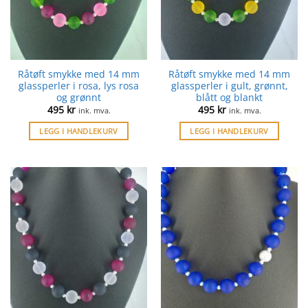
Råtøft smykke med 14 mm
Råtøft smykke med 14 mm
glassperler i rosa, lys rosa
glassperler i gult, grønnt,
og grønnt
blått og blankt
495
kr
495
kr
ink. mva.
ink. mva.
LEGG I HANDLEKURV
LEGG I HANDLEKURV