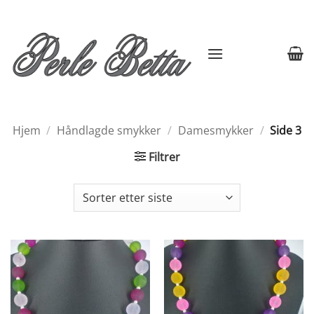
Skip
to
content
Hjem
/
Håndlagde smykker
/
Damesmykker
/
Side 3
Filtrer