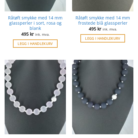
Råtøft smykke med 14 mm
Råtøft smykke med 14 mm
glassperler i sort, rosa og
frostede blå glassperler
blank
495
kr
ink. mva.
495
kr
ink. mva.
LEGG I HANDLEKURV
LEGG I HANDLEKURV