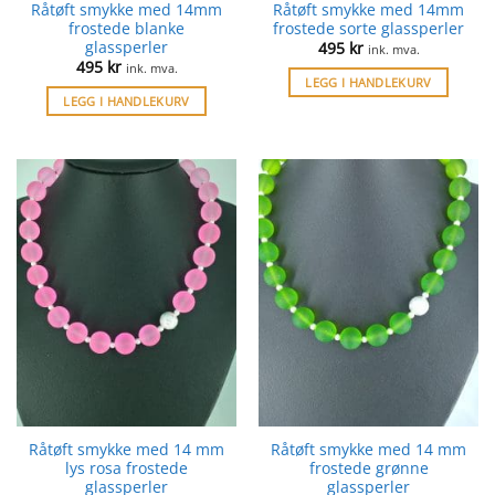
Råtøft smykke med 14mm
Råtøft smykke med 14mm
frostede blanke
frostede sorte glassperler
glassperler
495
kr
ink. mva.
495
kr
ink. mva.
LEGG I HANDLEKURV
LEGG I HANDLEKURV
Råtøft smykke med 14 mm
Råtøft smykke med 14 mm
lys rosa frostede
frostede grønne
glassperler
glassperler