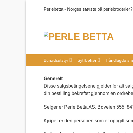
Skip
Perlebetta - Norges største på perlebroderier?
to
content
Bunadsutstyr
Sytilbehør
Håndlagde sm
Generelt
Disse salgsbetingelsene gjelder for alt salg
din bestilling bekreftet gjennom en ordrebe
Selger er Perle Betta AS, Bøveien 555, 8
Kjøper er den personen som er oppgitt som 