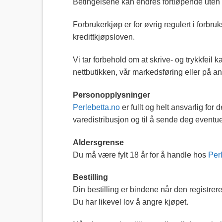
Betingelsene kan endres fortløpende uten 
Forbrukerkjøp er for øvrig regulert i forb
kredittkjøpsloven.
Vi tar forbehold om at skrive- og trykkfeil 
nettbutikken, vår markedsføring eller på a
Personopplysninger
Perlebetta.no
er fullt og helt ansvarlig for
varedistribusjon og til å sende deg eventu
Aldersgrense
Du må være fylt 18 år for å handle hos
Per
Bestilling
Din bestilling er bindene når den registrere
Du har likevel lov å angre kjøpet.