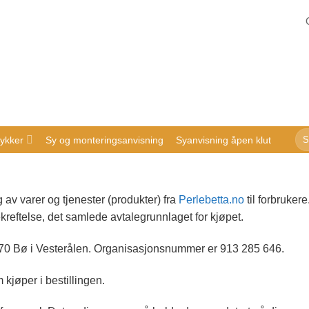
Sø
ykker
Sy og monteringsanvisning
Syanvisning åpen klut
ette
 av varer og tjenester (produkter) fra
Perlebetta.no
til forbruke
kreftelse, det samlede avtalegrunnlaget for kjøpet.
470 Bø i Vesterålen. Organisasjonsnummer er 913 285 646.
kjøper i bestillingen.