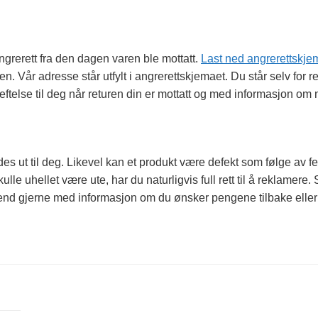
grerett fra den dagen varen ble mottatt.
Last ned angrerettskje
n. Vår adresse står utfylt i angrerettskjemaet. Du står selv for
kreftelse til deg når returen din er mottatt og med informasjon om 
ndes ut til deg. Likevel kan et produkt være defekt som følge av f
ulle uhellet være ute, har du naturligvis full rett til å reklamere
nd gjerne med informasjon om du ønsker pengene tilbake eller 