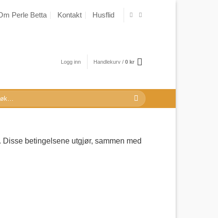
Om Perle Betta
Kontakt
Husflid
Logg inn
Handlekurv /
0
kr
k
r:
re. Disse betingelsene utgjør, sammen med