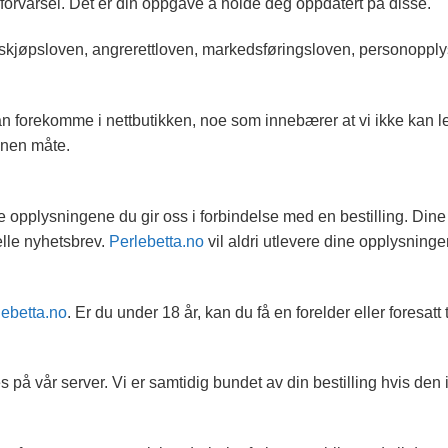
forvarsel. Det er din oppgave å holde deg oppdatert på disse.
rukskjøpsloven, angrerettloven, markedsføringsloven, personopp
kan forekomme i nettbutikken, noe som innebærer at vi ikke kan lev
nnen måte.
 de opplysningene du gir oss i forbindelse med en bestilling. Din
elle nyhetsbrev.
Perlebetta.no
vil aldri utlevere dine opplysninger 
lebetta.no
. Er du under 18 år, kan du få en forelder eller foresatt t
s på vår server. Vi er samtidig bundet av din bestilling hvis den i