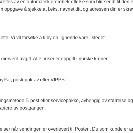
ekreftes av en automatisk ordrebekreftelse som blir sendt til den
 din oppgave å sjekke at f.eks. navnet ditt og adressen din er skr
tte. Vi vil forsøke å tilby en lignende vare i stedet.
 merverdiavgift. Alle priser er oppgitt i norske kroner.
ayPal, postoppkrav eller VIPPS.
eringsmetode B-post eller servicepakke, avhengig av størrelse og
 variere av postgangen.
kelser når sendingen er overlevert til Posten. Du som kunde er an