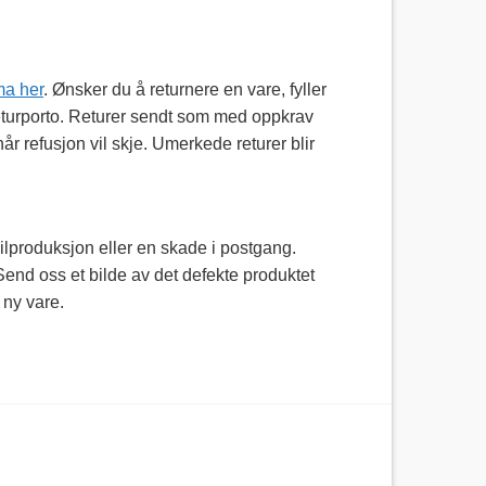
ma her
. Ønsker du å returnere en vare, fyller
 returporto. Returer sendt som med oppkrav
når refusjon vil skje. Umerkede returer blir
eilproduksjon eller en skade i postgang.
. Send oss et bilde av det defekte produktet
ny vare.