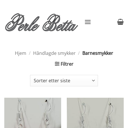
Skip
to
content
Hjem
/
Håndlagde smykker
/
Barnesmykker
Filtrer