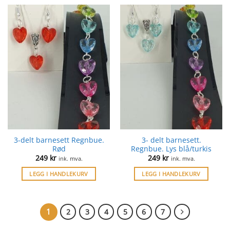
3-delt barnesett Regnbue.
3- delt barnesett.
Rød
Regnbue. Lys blå/turkis
249
kr
249
kr
ink. mva.
ink. mva.
LEGG I HANDLEKURV
LEGG I HANDLEKURV
1
2
3
4
5
6
7