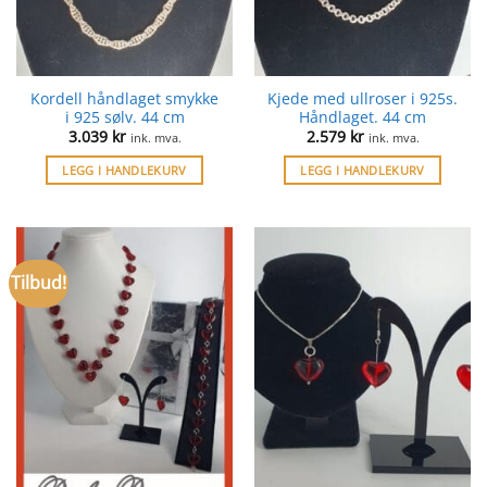
Kordell håndlaget smykke
Kjede med ullroser i 925s.
i 925 sølv. 44 cm
Håndlaget. 44 cm
3.039
kr
2.579
kr
ink. mva.
ink. mva.
LEGG I HANDLEKURV
LEGG I HANDLEKURV
Tilbud!