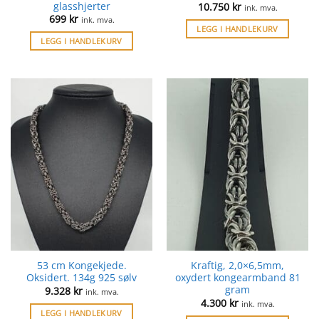
glasshjerter
10.750
kr
ink. mva.
699
kr
ink. mva.
LEGG I HANDLEKURV
LEGG I HANDLEKURV
53 cm Kongekjede.
Kraftig, 2,0×6,5mm,
Oksidert. 134g 925 sølv
oxydert kongearmband 81
gram
9.328
kr
ink. mva.
4.300
kr
ink. mva.
LEGG I HANDLEKURV