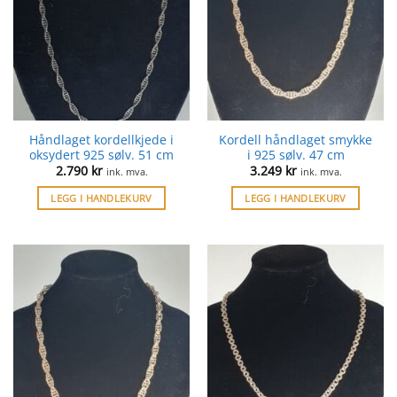
Håndlaget kordellkjede i
Kordell håndlaget smykke
oksydert 925 sølv. 51 cm
i 925 sølv. 47 cm
2.790
kr
3.249
kr
ink. mva.
ink. mva.
LEGG I HANDLEKURV
LEGG I HANDLEKURV