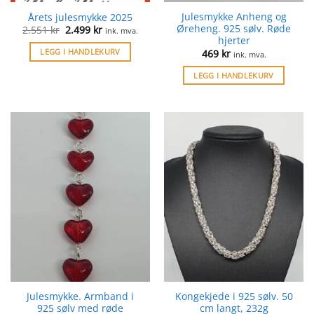
Julesmykke Anheng og
Årets julesmykke 2025
Øreheng. 925 sølv. Røde
Opprinnelig
Nåværende
2.551
kr
2.499
kr
ink. mva.
pris
pris
hjerter
var:
er:
LEGG I HANDLEKURV
469
kr
ink. mva.
2.551 kr.
2.499 kr.
LEGG I HANDLEKURV
Julesmykke. Armband i
Kongekjede i 925 sølv. 50
925 sølv med røde
cm langt, 232g