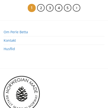
1
2
3
4
5
Om Perle Betta
Kontakt
Husflid