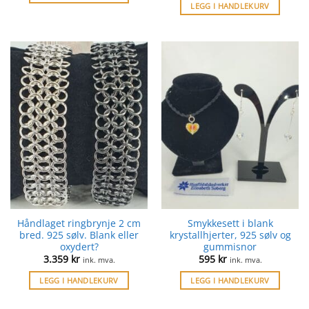
LEGG I HANDLEKURV
Håndlaget ringbrynje 2 cm
Smykkesett i blank
bred. 925 sølv. Blank eller
krystallhjerter, 925 sølv og
oxydert?
gummisnor
3.359
kr
595
kr
ink. mva.
ink. mva.
LEGG I HANDLEKURV
LEGG I HANDLEKURV