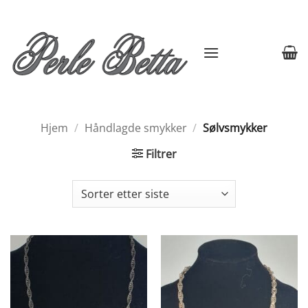
Skip
to
content
Hjem
/
Håndlagde smykker
/
Sølvsmykker
Filtrer