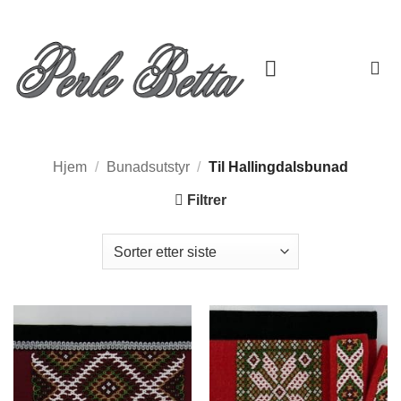
Skip
to
content
Hjem
/
Bunadsutstyr
/
Til Hallingdalsbunad
Filtrer