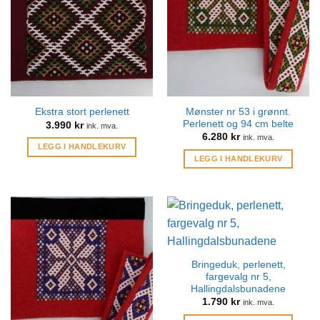
Mønster nr 53 i grønnt.
Ekstra stort perlenett
Perlenett og 94 cm belte
3.990
kr
ink. mva.
6.280
kr
ink. mva.
LEGG I HANDLEKURV
LEGG I HANDLEKURV
Bringeduk, perlenett,
fargevalg nr 5,
Hallingdalsbunadene
1.790
kr
ink. mva.