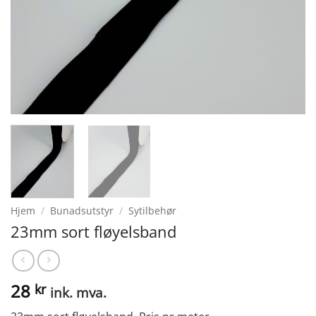
Hjem
/
Bunadsutstyr
/
Sytilbehør
23mm sort fløyelsband
28
kr
ink. mva.