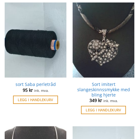
Sort imitert
sort Saba perletråd
slangeskinnssmykke med
95
kr
ink. mva.
bling hjerte
LEGG I HANDLEKURV
349
kr
ink. mva.
LEGG I HANDLEKURV