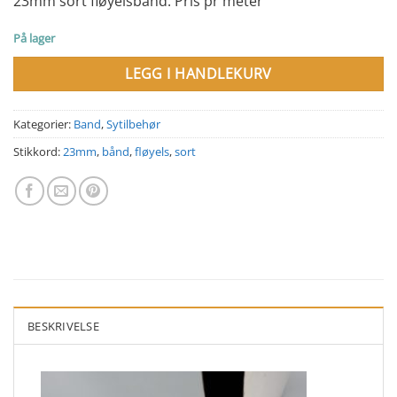
23mm sort fløyelsband. Pris pr meter
På lager
LEGG I HANDLEKURV
Kategorier:
Band
,
Sytilbehør
Stikkord:
23mm
,
bånd
,
fløyels
,
sort
BESKRIVELSE