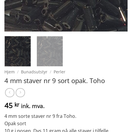
Hjem
/
Bunadsutstyr
/
Perler
4 mm staver nr 9 sort opak. Toho
45
kr
ink. mva.
4 mm sorte staver nr 9 fra Toho.
Opak sort
10 g i posen. Dvs 11 gram på alle staver i tilfelle….