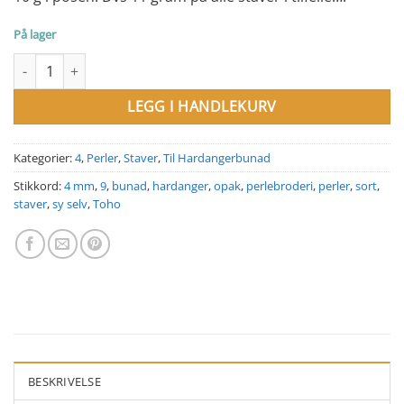
På lager
4 mm staver nr 9 sort opak. Toho antall
LEGG I HANDLEKURV
Kategorier:
4
,
Perler
,
Staver
,
Til Hardangerbunad
Stikkord:
4 mm
,
9
,
bunad
,
hardanger
,
opak
,
perlebroderi
,
perler
,
sort
,
staver
,
sy selv
,
Toho
BESKRIVELSE