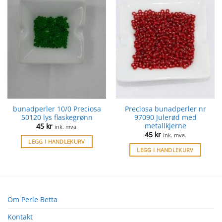
bunadperler 10/0 Preciosa
Preciosa bunadperler nr
50120 lys flaskegrønn
97090 Julerød med
metallkjerne
45
kr
ink. mva.
45
kr
ink. mva.
LEGG I HANDLEKURV
LEGG I HANDLEKURV
Om Perle Betta
Kontakt