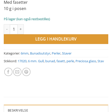
Med fasetter
10 g i posen
På lager (kan også restbestilles)
6 mm stav 17020 Preciosa antall
LEGG I HANDLEKURV
Kategorier:
6mm
,
Bunadsutstyr
,
Perler
,
Staver
Stikkord:
17020
,
6 mm. Gull
,
bunad
,
fasett
,
perle
,
Preciosa glass
,
Stav
BESKRIVELSE