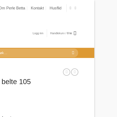
Om Perle Betta
Kontakt
Husflid
Logg inn
Handlekurv /
0
kr
k
r:
 belte 105