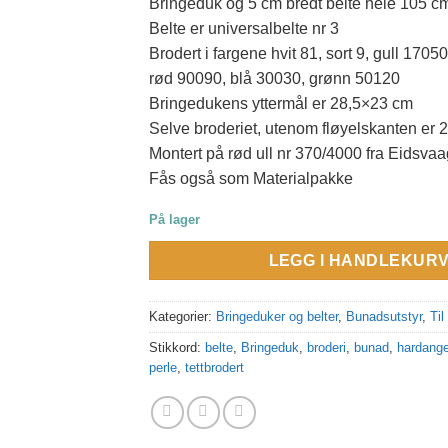
Bringeduk og 5 cm bredt belte hele 105 cm
Belte er universalbelte nr 3
Brodert i fargene hvit 81, sort 9, gull 1705
rød 90090, blå 30030, grønn 50120
Bringedukens yttermål er 28,5×23 cm
Selve broderiet, utenom fløyelskanten er
Montert på rød ull nr 370/4000 fra Eidsvaa
Fås også som Materialpakke
På lager
LEGG I HANDLEKUR
Kategorier:
Bringeduker og belter
,
Bunadsutstyr
,
Ti
Stikkord:
belte
,
Bringeduk
,
broderi
,
bunad
,
hardange
perle
,
tettbrodert