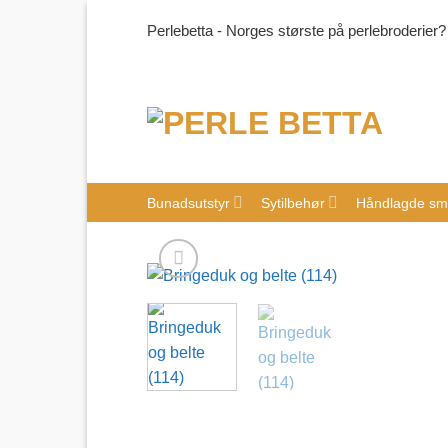
Skip
Perlebetta - Norges største på perlebroderier?
to
content
Bunadsutstyr
Sytilbehør
Håndlagde sm