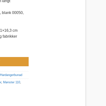
 langt
0, blank 00050,
 21×16,3 cm
g fabrikker
V
l Hardangerbunad
r
,
Mønster 110
,