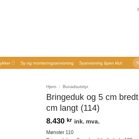
Sø
ykker
Sy og monteringsanvisning
Syanvisning åpen klut
ette
Hjem
/
Bunadsutstyr
Bringeduk og 5 cm bredt
cm langt (114)
8.430
kr
ink. mva.
Mønster 110