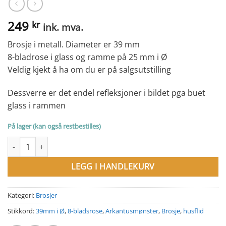
249
kr
ink. mva.
Brosje i metall. Diameter er 39 mm
8-bladrose i glass og ramme på 25 mm i Ø
Veldig kjekt å ha om du er på salgsutstilling
Dessverre er det endel refleksjoner i bildet pga buet
glass i rammen
På lager (kan også restbestilles)
Brosje med 8- bladsrosen. Arkantusmønster. Metall. 39 mm i Ø a
LEGG I HANDLEKURV
Kategori:
Brosjer
Stikkord:
39mm i Ø
,
8-bladsrose
,
Arkantusmønster
,
Brosje
,
husflid