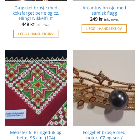
G-nøkkel brosje med
Arcantus brosje med
koksfarget perle og cz.
samisk flagg
Bling! Nikkelfritt
249
kr
ink. mva.
449
kr
ink. mva.
LEGG I HANDLEKURV
LEGG I HANDLEKURV
Mønster 6. Bringeduk og
Forgyllet brosje med
belte, 95 cm. (104)
noter, CZ og sort/