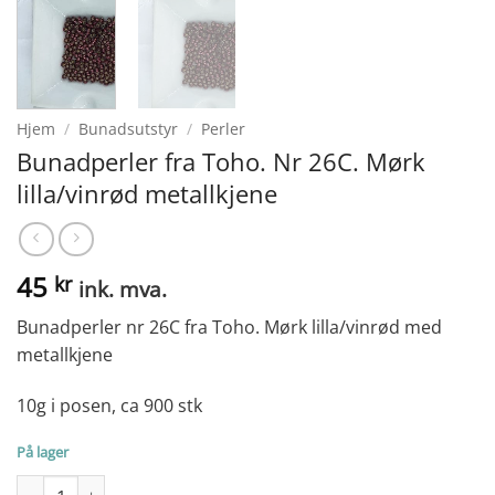
Hjem
/
Bunadsutstyr
/
Perler
Bunadperler fra Toho. Nr 26C. Mørk
lilla/vinrød metallkjene
45
kr
ink. mva.
Bunadperler nr 26C fra Toho. Mørk lilla/vinrød med
metallkjene
10g i posen, ca 900 stk
På lager
Bunadperler fra Toho. Nr 26C. Mørk lilla/vinrød metallkjene anta