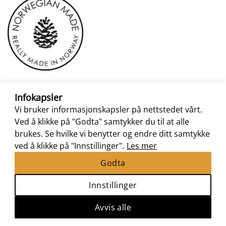
Infokapsler
Vi bruker informasjonskapsler på nettstedet vårt.
Ved å klikke på "Godta" samtykker du til at alle
brukes. Se hvilke vi benytter og endre ditt samtykke
ved å klikke på "Innstillinger".
Les mer
Godta
Innstillinger
Nettbutikk levert av
Nettrakett.no
Copyright 2026 ©
Perle Betta
|
Kjøpsbetingelser
|
Avvis alle
Personvernerklæring