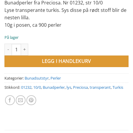
Bunadperler fra Preciosa. Nr 01232, str 10/0
Lyse transperante turkis. Sys disse på rødt stoff blir de
nesten lilla.
10g i posen, ca 900 perler
På lager
Bunadperler nr 01232, lys transperant turkis, Preciosa, str 10/0 a
LEGG I HANDLEKURV
Kategorier:
Bunadsutstyr
,
Perler
Stikkord:
01232
,
10/0
,
Bunadperler
,
lys
,
Preciosa
,
transperant
,
Turkis