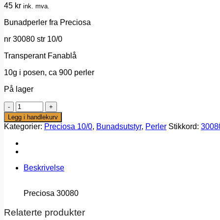
45
kr
ink. mva.
Bunadperler fra Preciosa
nr 30080 str 10/0
Transperant Fanablå
10g i posen, ca 900 perler
På lager
Bunadperler
nr
Legg i handlekurv
30080
Kategorier:
Preciosa 10/0
,
Bunadsutstyr
,
Perler
Stikkord:
3008
fra
Preciosa.
Nr
30080
Fanablå
Beskrivelse
transperant
antall
Preciosa 30080
Relaterte produkter