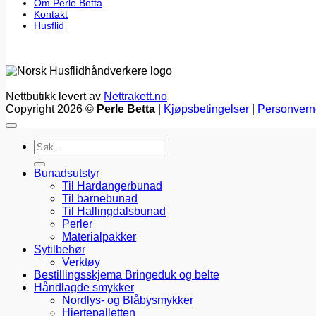
Om Perle Betta
Kontakt
Husflid
Nettbutikk levert av
Nettrakett.no
Copyright 2026 ©
Perle Betta
|
Kjøpsbetingelser
|
Personvern
Søk
etter:
Bunadsutstyr
Til Hardangerbunad
Til barnebunad
Til Hallingdalsbunad
Perler
Materialpakker
Sytilbehør
Verktøy
Bestillingsskjema Bringeduk og belte
Håndlagde smykker
Nordlys- og Blåbysmykker
Hjertepalletten