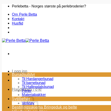
Skip
Perlebetta - Norges største på perlebroderier?
to
Om Perle Betta
content
Kontakt
Husflid
Logg inn
Bunadsutstyr
Til Hardangerbunad
Til barnebunad
Til Hallingdalsbunad
Handlekurv /
0
kr
Perler
Materialpakker
Sytilbehør
Verktøy
Bestillingsskjema Bringeduk og belte