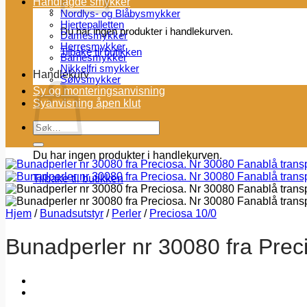
Håndlagde smykker
Nordlys- og Blåbysmykker
Hjertepalletten
Du har ingen produkter i handlekurven.
Damesmykker
Herresmykker
Tilbake til butikken
Barnesmykker
Nikkelfri smykker
Handlekurv
Sølvsmykker
Sy og monteringsanvisning
Syanvisning åpen klut
Søk
etter:
Du har ingen produkter i handlekurven.
Tilbake til butikken
Hjem
/
Bunadsutstyr
/
Perler
/
Preciosa 10/0
Bunadperler nr 30080 fra Prec