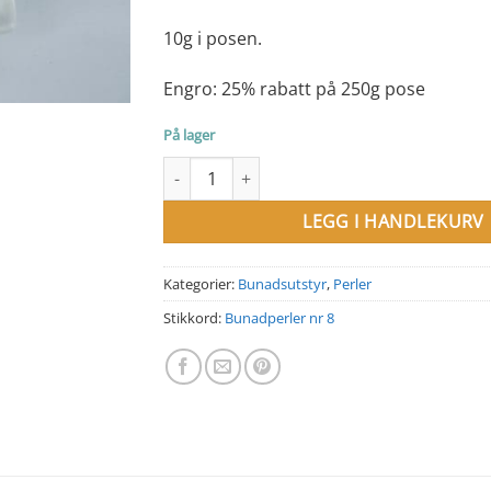
10g i posen.
Engro: 25% rabatt på 250g pose
På lager
Bunadperler Toho nr 7 antall
LEGG I HANDLEKURV
Kategorier:
Bunadsutstyr
,
Perler
Stikkord:
Bunadperler nr 8