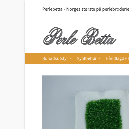
Skip
Perlebetta - Norges største på perlebroderie
to
content
Bunadsutstyr
Sytilbehør
Håndlagde 