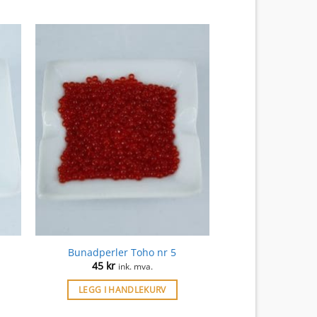
Bunadperler Toho nr 5
45
kr
ink. mva.
LEGG I HANDLEKURV