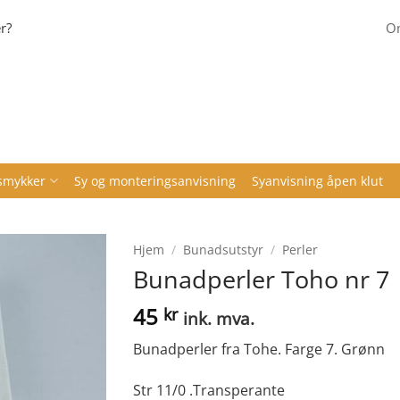
r?
Om
smykker
Sy og monteringsanvisning
Syanvisning åpen klut
Hjem
/
Bunadsutstyr
/
Perler
Bunadperler Toho nr 7
45
kr
ink. mva.
Bunadperler fra Tohe. Farge 7. Grønn
Str 11/0 .Transperante