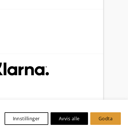
Innstillinger
Avvis alle
Godta
Nettbutikk levert av
Nettrakett.no