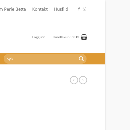
 Perle Betta
Kontakt
Husflid
Logg inn
Handlekurv /
0
kr
Søk
etter: