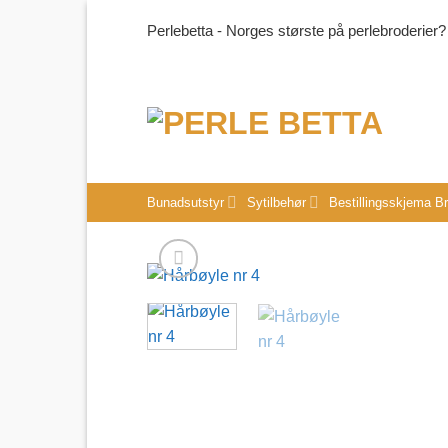
Skip
Perlebetta - Norges største på perlebroderier?
to
content
Bunadsutstyr
Sytilbehør
Bestillingsskjema B