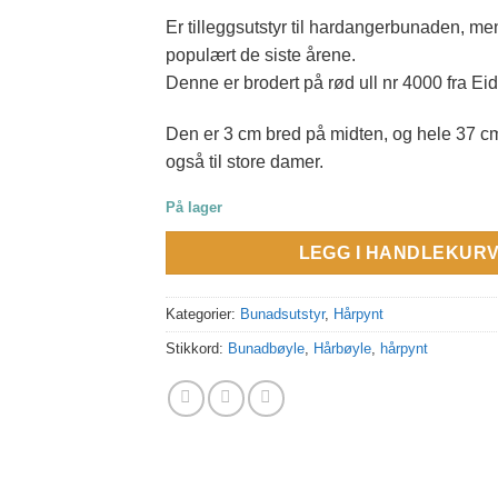
Er tilleggsutstyr til hardangerbunaden, men 
populært de siste årene.
Denne er brodert på rød ull nr 4000 fra Ei
Den er 3 cm bred på midten, og hele 37 c
også til store damer.
På lager
LEGG I HANDLEKUR
Kategorier:
Bunadsutstyr
,
Hårpynt
Stikkord:
Bunadbøyle
,
Hårbøyle
,
hårpynt