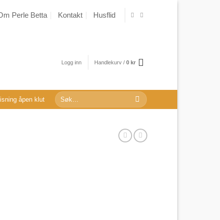
Om Perle Betta
Kontakt
Husflid
Logg inn
Handlekurv /
0
kr
Søk
sning åpen klut
etter: