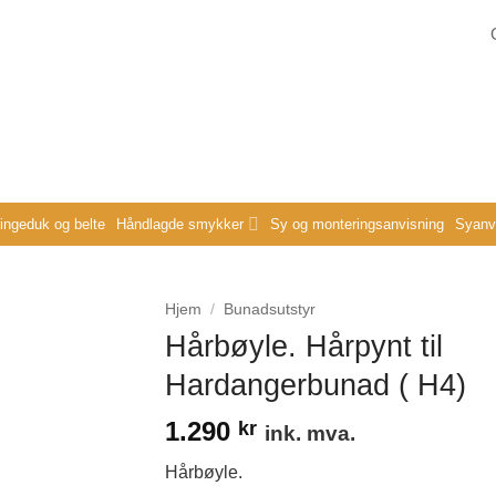
ringeduk og belte
Håndlagde smykker
Sy og monteringsanvisning
Syanvi
Hjem
/
Bunadsutstyr
Hårbøyle. Hårpynt til
Hardangerbunad ( H4)
1.290
kr
ink. mva.
Hårbøyle.