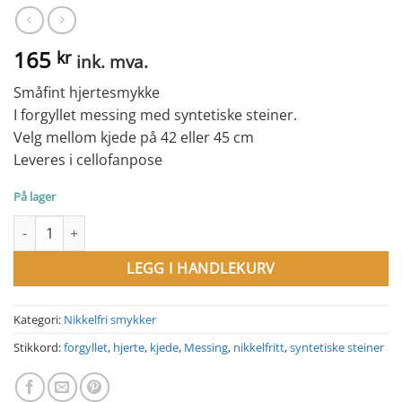
165
kr
ink. mva.
Småfint hjertesmykke
I forgyllet messing med syntetiske steiner.
Velg mellom kjede på 42 eller 45 cm
Leveres i cellofanpose
På lager
Hjerte med syntetiske steiner. Forgyllet messing antall
LEGG I HANDLEKURV
Kategori:
Nikkelfri smykker
Stikkord:
forgyllet
,
hjerte
,
kjede
,
Messing
,
nikkelfritt
,
syntetiske steiner