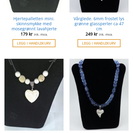
Hjertepalletten mini.
Vårglede. 6mm frostet lys
skinnsmykke med
grønne glassperler ca 47
mosegrønnt lavahjerte
cm
179
kr
249
kr
ink. mva.
ink. mva.
LEGG I HANDLEKURV
LEGG I HANDLEKURV