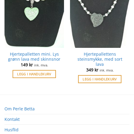
Hjertepalletten mini. Lys
Hjertepallettens
grønn lava med skinnsnor
steinsmykke, med sort
lava
149
kr
ink. mva.
349
kr
ink. mva.
LEGG I HANDLEKURV
LEGG I HANDLEKURV
Om Perle Betta
Kontakt
Husflid