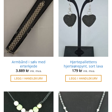
Armbånd i sølv med
Hjertepallettens
erterkjede
hjerteørepynt, sort lava
3.889
kr
179
kr
ink. mva.
ink. mva.
LEGG I HANDLEKURV
LEGG I HANDLEKURV