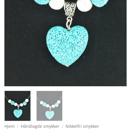
Hjem
/
Håndlagde smykker
/
Nikkelfri smykker