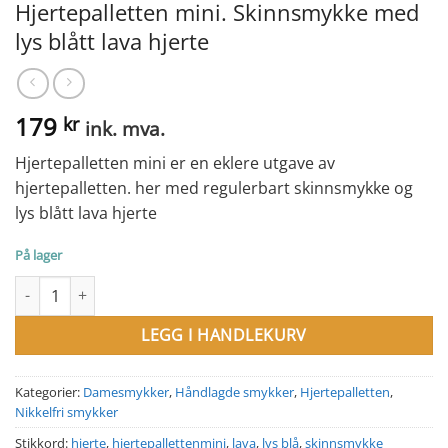
Hjertepalletten mini. Skinnsmykke med
lys blått lava hjerte
179
kr
ink. mva.
Hjertepalletten mini er en eklere utgave av
hjertepalletten. her med regulerbart skinnsmykke og
lys blått lava hjerte
På lager
Hjertepalletten mini. Skinnsmykke med lys blått lava hjerte antal
LEGG I HANDLEKURV
Kategorier:
Damesmykker
,
Håndlagde smykker
,
Hjertepalletten
,
Nikkelfri smykker
Stikkord:
hjerte
,
hjertepallettenmini
,
lava
,
lys blå
,
skinnsmykke