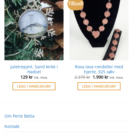
Tilbud!
Juletrepynt, Sand kirke i
Rosa lava rondeller med
Hadsel
hjerte. 925 sølv
Opprinnelig
Nåværende
129
kr
2.370
kr
1.990
kr
ink. mva.
ink. mva.
pris
pris
var:
er:
LEGG I HANDLEKURV
LEGG I HANDLEKURV
2.370 kr.
1.990 kr.
Om Perle Betta
Kontakt