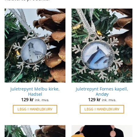
Juletrepynt Melbu kirke,
Juletrepynt Fornes kapell,
Hadsel
Andøy
129
kr
129
kr
ink. mva.
ink. mva.
LEGG I HANDLEKURV
LEGG I HANDLEKURV