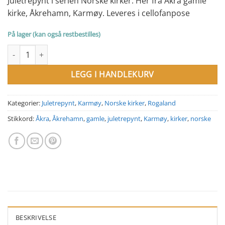
Juletrepynt i serien Norske kirker. Her fra Åkra gamle
kirke, Åkrehamn, Karmøy. Leveres i cellofanpose
På lager (kan også restbestilles)
Juletrepynt. Åkra gamle kirke. Karmøy antall
LEGG I HANDLEKURV
Kategorier:
Juletrepynt
,
Karmøy
,
Norske kirker
,
Rogaland
Stikkord:
Åkra
,
Åkrehamn
,
gamle
,
juletrepynt
,
Karmøy
,
kirker
,
norske
BESKRIVELSE