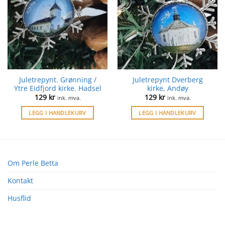
Juletrepynt. Grønning /
Juletrepynt Dverberg
Ytre Eidfjord kirke. Hadsel
kirke, Andøy
129
kr
129
kr
ink. mva.
ink. mva.
LEGG I HANDLEKURV
LEGG I HANDLEKURV
Om Perle Betta
Kontakt
Husflid