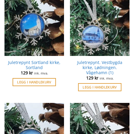
Juletrepynt Sortland kirke,
Juletrepynt. Vestbygda
Sortland
kirke, Lødningen.
Vågehamn (1)
129
kr
ink. mva.
129
kr
ink. mva.
LEGG I HANDLEKURV
LEGG I HANDLEKURV