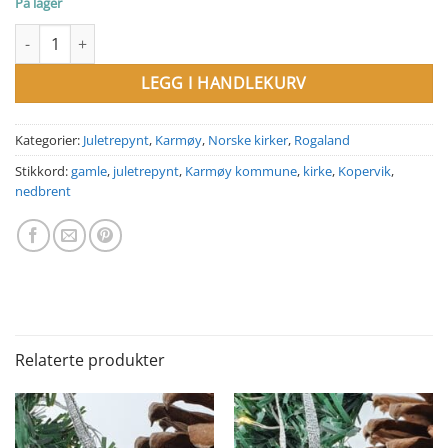
På lager
Juletrepynt gamle Kopervik Kirke, Karmøy antall
LEGG I HANDLEKURV
Kategorier:
Juletrepynt
,
Karmøy
,
Norske kirker
,
Rogaland
Stikkord:
gamle
,
juletrepynt
,
Karmøy kommune
,
kirke
,
Kopervik
,
nedbrent
Relaterte produkter