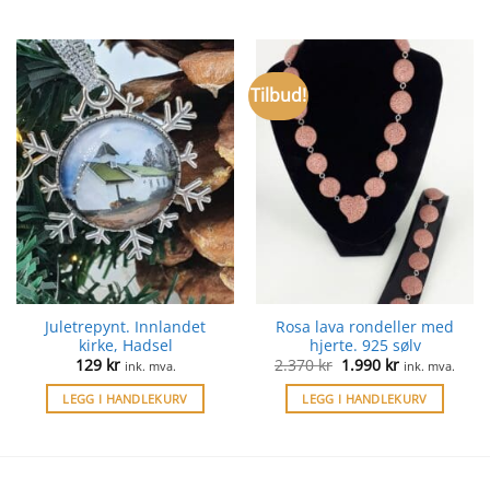
Tilbud!
Juletrepynt. Innlandet
Rosa lava rondeller med
kirke, Hadsel
hjerte. 925 sølv
Opprinnelig
Nåværende
129
kr
2.370
kr
1.990
kr
ink. mva.
ink. mva.
pris
pris
var:
er:
LEGG I HANDLEKURV
LEGG I HANDLEKURV
2.370 kr.
1.990 kr.