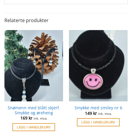
Relaterte produkter
Snømenn med blått skjerf.
Smykke med smiley nr 6
Smykke og øreheng
149
kr
ink. mva.
169
kr
ink. mva.
LEGG I HANDLEKURV
LEGG I HANDLEKURV