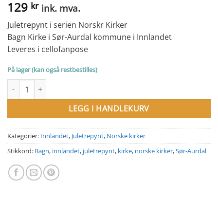
129
kr
ink. mva.
Juletrepynt i serien Norskr Kirker
Bagn Kirke i Sør-Aurdal kommune i Innlandet
Leveres i cellofanpose
På lager (kan også restbestilles)
Juletrepynt i serien Norske Kirker. Bagn Kirke, Sør-Aurdal komm
LEGG I HANDLEKURV
Kategorier:
Innlandet
,
Juletrepynt
,
Norske kirker
Stikkord:
Bagn
,
innlandet
,
juletrepynt
,
kirke
,
norske kirker
,
Sør-Aurdal