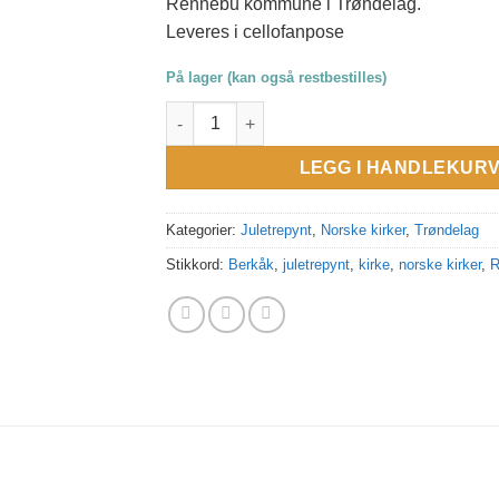
Rennebu kommune i Trøndelag.
Leveres i cellofanpose
På lager (kan også restbestilles)
Juletrepynt i serien Norske Kirker. Berkåk 
LEGG I HANDLEKUR
Kategorier:
Juletrepynt
,
Norske kirker
,
Trøndelag
Stikkord:
Berkåk
,
juletrepynt
,
kirke
,
norske kirker
,
R