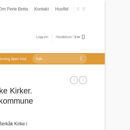
Om Perle Betta
Kontakt
Husflid
Logg inn
Handlekurv /
0
kr
Søk
sning åpen klut
etter:
ke Kirker.
u kommune
Berkåk Kirke i