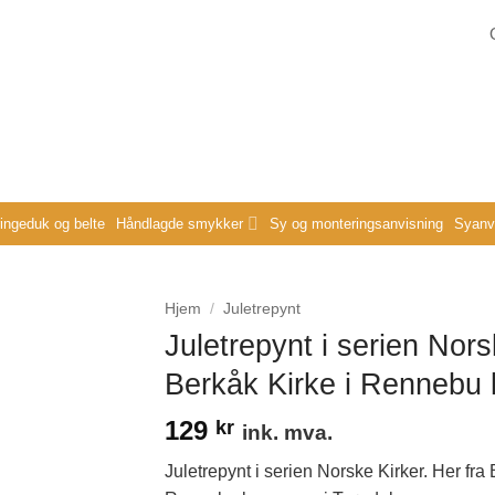
ringeduk og belte
Håndlagde smykker
Sy og monteringsanvisning
Syanvi
Hjem
/
Juletrepynt
Juletrepynt i serien Nors
Berkåk Kirke i Renneb
129
kr
ink. mva.
Juletrepynt i serien Norske Kirker. Her fra 