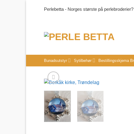
Skip
Perlebetta - Norges største på perlebroderier?
to
content
Bunadsutstyr
Sytilbehør
Bestillingsskjema B