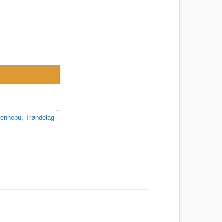
Kirke i Rennebu kommune antall
V
ennebu
,
Trøndelag