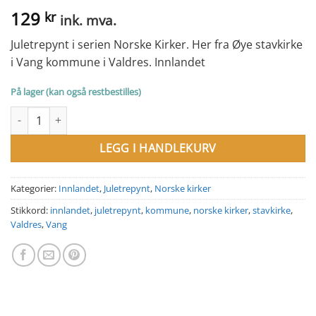
129
kr
ink. mva.
Juletrepynt i serien Norske Kirker. Her fra Øye stavkirke
i Vang kommune i Valdres. Innlandet
På lager (kan også restbestilles)
Juletrepynt i serien Norske Kirker. Øye stavkirke, Vang antall
LEGG I HANDLEKURV
Kategorier:
Innlandet
,
Juletrepynt
,
Norske kirker
Stikkord:
innlandet
,
juletrepynt
,
kommune
,
norske kirker
,
stavkirke
,
Valdres
,
Vang