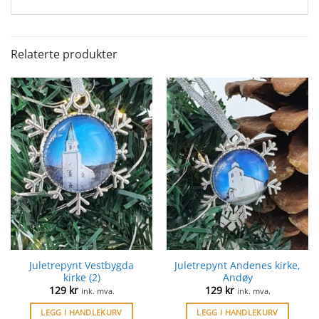
Relaterte produkter
Juletrepynt Vestbygda
Juletrepynt Andenes kirke,
kirke (2)
Andøy
129
kr
129
kr
ink. mva.
ink. mva.
LEGG I HANDLEKURV
LEGG I HANDLEKURV