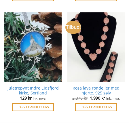
Tilbud!
Juletrepynt Indre Eidsfjord
Rosa lava rondeller med
kirke, Sortland
hjerte. 925 sølv
Opprinnelig
Nåværende
129
kr
2.370
kr
1.990
kr
ink. mva.
ink. mva.
pris
pris
var:
er:
LEGG I HANDLEKURV
LEGG I HANDLEKURV
2.370 kr.
1.990 kr.