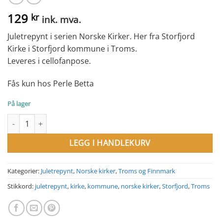
129
kr
ink. mva.
Juletrepynt i serien Norske Kirker. Her fra Storfjord
Kirke i Storfjord kommune i Troms.
Leveres i cellofanpose.
Fås kun hos Perle Betta
På lager
Juletrepynt i serien Norske Kirker. Storfjord Kirke antall
LEGG I HANDLEKURV
Kategorier:
Juletrepynt
,
Norske kirker
,
Troms og Finnmark
Stikkord:
juletrepynt
,
kirke
,
kommune
,
norske kirker
,
Storfjord
,
Troms