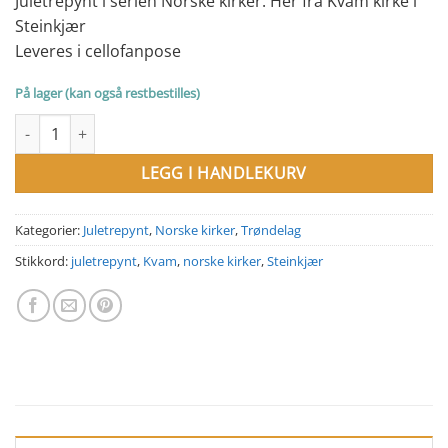
Juletrepynt i serien Norske kirker. Her fra Kvam kirke i
Steinkjær
Leveres i cellofanpose
På lager (kan også restbestilles)
Juletrepynt Kvam kirke, Steinkjær antall
LEGG I HANDLEKURV
Kategorier:
Juletrepynt
,
Norske kirker
,
Trøndelag
Stikkord:
juletrepynt
,
Kvam
,
norske kirker
,
Steinkjær