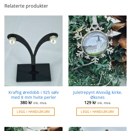
Relaterte produkter
Kraftig øredobb i 925 sølv
Juletrepynt Alvsvåg kirke,
med 8 mm hvite perler
Øksnes
380
kr
129
kr
ink. mva.
ink. mva.
LEGG I HANDLEKURV
LEGG I HANDLEKURV