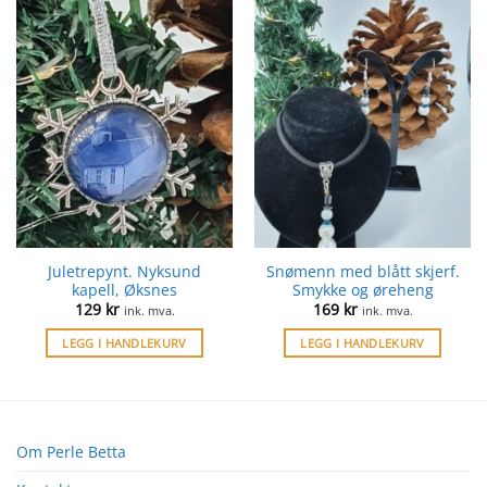
Juletrepynt. Nyksund
Snømenn med blått skjerf.
kapell, Øksnes
Smykke og øreheng
129
kr
169
kr
ink. mva.
ink. mva.
LEGG I HANDLEKURV
LEGG I HANDLEKURV
Om Perle Betta