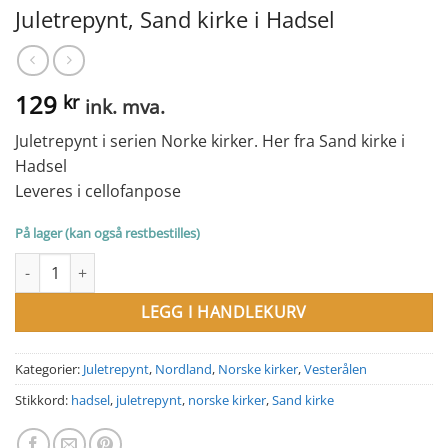
Juletrepynt, Sand kirke i Hadsel
129
kr
ink. mva.
Juletrepynt i serien Norke kirker. Her fra Sand kirke i
Hadsel
Leveres i cellofanpose
På lager (kan også restbestilles)
Juletrepynt, Sand kirke i Hadsel antall
LEGG I HANDLEKURV
Kategorier:
Juletrepynt
,
Nordland
,
Norske kirker
,
Vesterålen
Stikkord:
hadsel
,
juletrepynt
,
norske kirker
,
Sand kirke