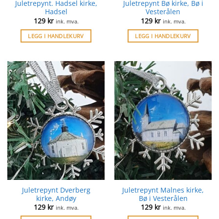
Juletrepynt. Hadsel kirke,
Juletrepynt Bø kirke, Bø i
Hadsel
Vesterålen
129
kr
129
kr
ink. mva.
ink. mva.
LEGG I HANDLEKURV
LEGG I HANDLEKURV
Juletrepynt Dverberg
Juletrepynt Malnes kirke,
kirke, Andøy
Bø i Vesterålen
129
kr
129
kr
ink. mva.
ink. mva.