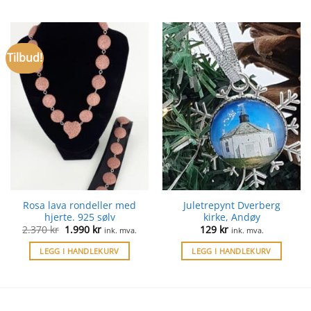
Tilbud!
Rosa lava rondeller med
Juletrepynt Dverberg
hjerte. 925 sølv
kirke, Andøy
Opprinnelig
Nåværende
2.370
kr
1.990
kr
129
kr
ink. mva.
ink. mva.
pris
pris
var:
er:
LEGG I HANDLEKURV
LEGG I HANDLEKURV
2.370 kr.
1.990 kr.