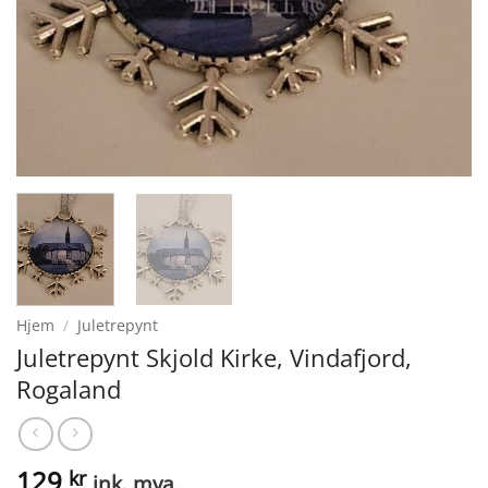
Hjem
/
Juletrepynt
Juletrepynt Skjold Kirke, Vindafjord,
Rogaland
129
kr
ink. mva.