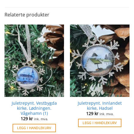
Relaterte produkter
Juletrepynt. Vestbygda
Juletrepynt. Innlandet
kirke, Lødningen.
kirke, Hadsel
Vågehamn (1)
129
kr
ink. mva.
129
kr
ink. mva.
LEGG I HANDLEKURV
LEGG I HANDLEKURV