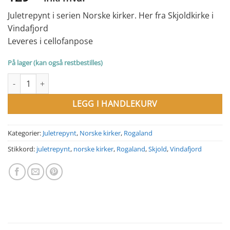
Juletrepynt i serien Norske kirker. Her fra Skjoldkirke i
Vindafjord
Leveres i cellofanpose
På lager (kan også restbestilles)
Juletrepynt Skjold Kirke, Vindafjord, Rogaland antall
LEGG I HANDLEKURV
Kategorier:
Juletrepynt
,
Norske kirker
,
Rogaland
Stikkord:
juletrepynt
,
norske kirker
,
Rogaland
,
Skjold
,
Vindafjord