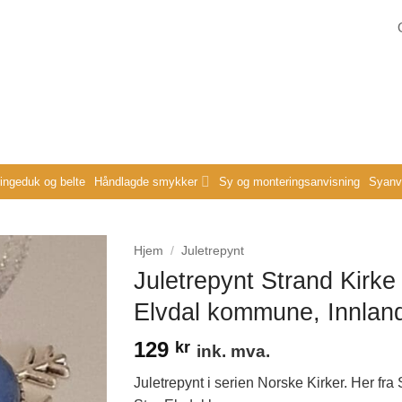
ringeduk og belte
Håndlagde smykker
Sy og monteringsanvisning
Syanvi
Hjem
/
Juletrepynt
Juletrepynt Strand Kirke 
Elvdal kommune, Innlan
129
kr
ink. mva.
Juletrepynt i serien Norske Kirker. Her fra 