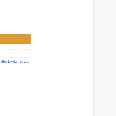
une, Innlandet antall
V
,
Stor-Elvdal
,
Strand