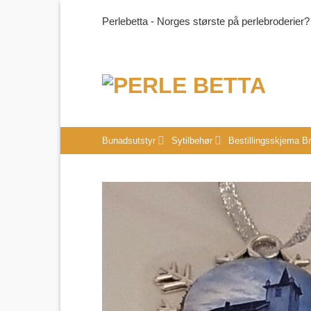
Skip
Perlebetta - Norges største på perlebroderier?
to
content
Bunadsutstyr
Sytilbehør
Bestillingsskjema B