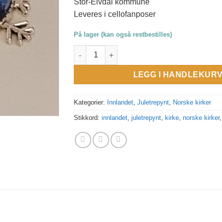
Stor-Elvdal kommune
Leveres i cellofanposer
På lager (kan også restbestilles)
Juletrepynt Strand Kirke i Stor-Elvdal komm
LEGG I HANDLEKUR
Kategorier:
Innlandet
,
Juletrepynt
,
Norske kirker
Stikkord:
innlandet
,
juletrepynt
,
kirke
,
norske kirker