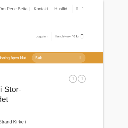
Om Perle Betta
Kontakt
Husflid
Logg inn
Handlekurv /
0
kr
Søk
sning åpen klut
etter:
i Stor-
det
Strand Kirke i