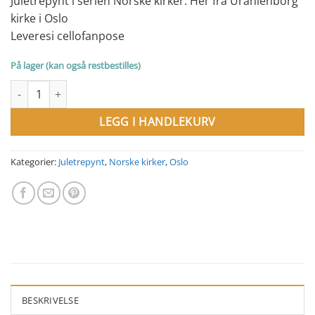
Juletrepynt i serien Norske kirker. Her fra Uranienborg
kirke i Oslo
Leveresi cellofanpose
På lager (kan også restbestilles)
Juletrepynt Uranienborg Kirke, Oslo antall
LEGG I HANDLEKURV
Kategorier:
Juletrepynt
,
Norske kirker
,
Oslo
BESKRIVELSE