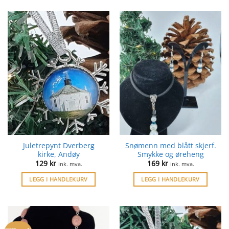
Juletrepynt Dverberg
Snømenn med blått skjerf.
kirke, Andøy
Smykke og øreheng
129
kr
169
kr
ink. mva.
ink. mva.
LEGG I HANDLEKURV
LEGG I HANDLEKURV