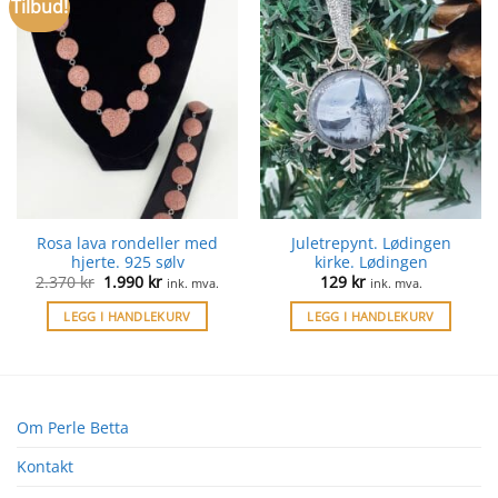
Tilbud!
Rosa lava rondeller med
Juletrepynt. Lødingen
hjerte. 925 sølv
kirke. Lødingen
Opprinnelig
Nåværende
2.370
kr
1.990
kr
129
kr
ink. mva.
ink. mva.
pris
pris
var:
er:
LEGG I HANDLEKURV
LEGG I HANDLEKURV
2.370 kr.
1.990 kr.
Om Perle Betta
Kontakt