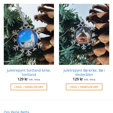
Juletrepynt Sortland kirke,
Juletrepynt Bø kirke, Bø i
Sortland
Vesterålen
129
kr
129
kr
ink. mva.
ink. mva.
LEGG I HANDLEKURV
LEGG I HANDLEKURV
Om Perle Betta