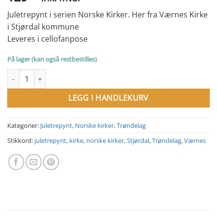
Juletrepynt i serien Norske Kirker. Her fra Værnes Kirke
i Stjørdal kommune
Leveres i cellofanpose
På lager (kan også restbestilles)
Juletrepynt, Værnes Kirke, Stjørdal, Trøndelag antall
LEGG I HANDLEKURV
Kategorier:
Juletrepynt
,
Norske kirker
,
Trøndelag
Stikkord:
juletrepynt
,
kirke
,
norske kirker
,
Stjørdal
,
Trøndelag
,
Værnes