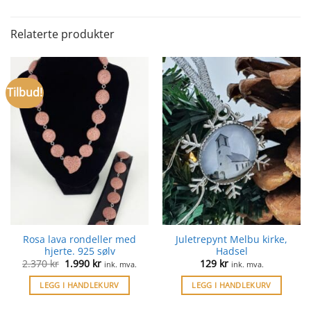
Relaterte produkter
Tilbud!
Rosa lava rondeller med
Juletrepynt Melbu kirke,
hjerte. 925 sølv
Hadsel
Opprinnelig
Nåværende
2.370
kr
1.990
kr
129
kr
ink. mva.
ink. mva.
pris
pris
var:
er:
LEGG I HANDLEKURV
LEGG I HANDLEKURV
2.370 kr.
1.990 kr.