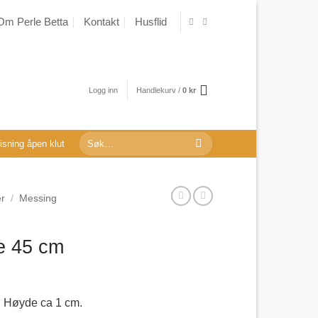
Om Perle Betta
Kontakt
Husflid
Logg inn
Handlekurv /
0
kr
Søk
sning åpen klut
etter:
er
/
Messing
e 45 cm
Z. Høyde ca 1 cm.