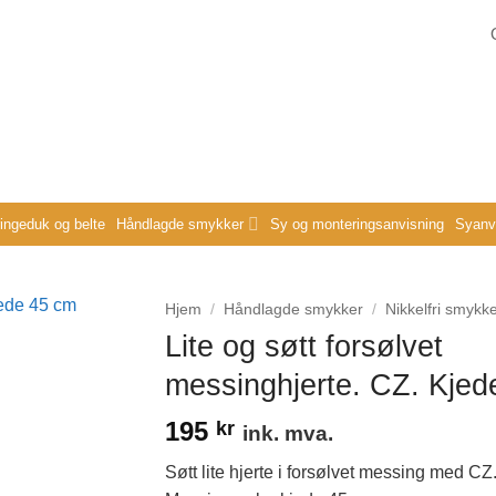
ringeduk og belte
Håndlagde smykker
Sy og monteringsanvisning
Syanvi
Hjem
/
Håndlagde smykker
/
Nikkelfri smykk
Lite og søtt forsølvet
messinghjerte. CZ. Kjed
195
kr
ink. mva.
Søtt lite hjerte i forsølvet messing med C