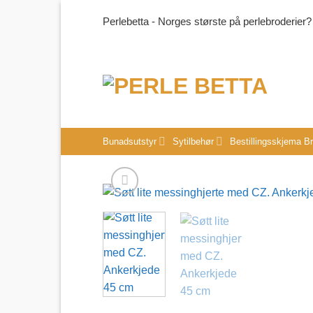
Skip
Perlebetta - Norges største på perlebroderier?
to
content
Bunadsutstyr
Sytilbehør
Bestillingsskjema B