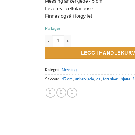
Messing ankerkjede 45 cm
Leveres i cellofanpose
Finnes også i forgyllet
På lager
Lite og søtt forsølvet messinghjerte. CZ. Kj
LEGG I HANDLEKUR
Kategori:
Messing
Stikkord:
45 cm
,
ankerkjede
,
cz
,
forsølvet
,
hjerte
,
M