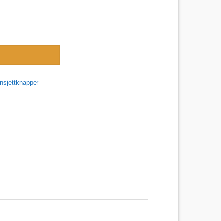
V
nsjettknapper