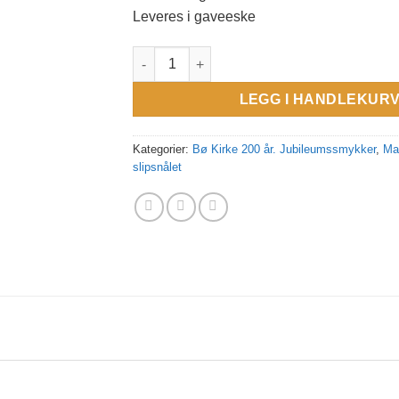
Leveres i gaveeske
Mansjettknapper, stål, 25 mm antall
LEGG I HANDLEKUR
Kategorier:
Bø Kirke 200 år. Jubileumssmykker
,
Ma
slipsnålet