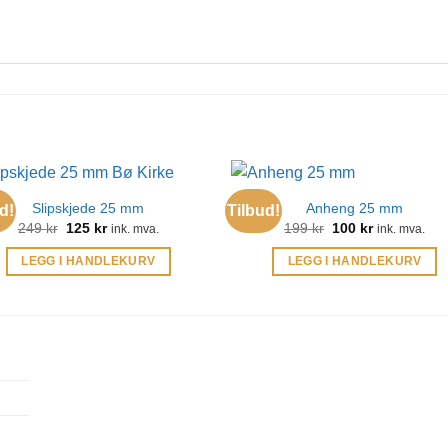
Slipskjede 25 mm
Anheng 25 mm
d!
Tilbud!
Opprinnelig
Nåværende
Opprinnelig
Nåværende
249
kr
125
kr
199
kr
100
kr
ink. mva.
ink. mva.
pris
pris
pris
pris
var:
er:
var:
er:
LEGG I HANDLEKURV
LEGG I HANDLEKURV
249 kr.
125 kr.
199 kr.
100 kr.