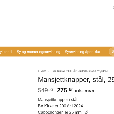
Sø
ykker
Sy og monteringsanvisning
Syanvisning åpen klut
ette
Hjem
/
Bø Kirke 200 år. Jubileumssmykker
Mansjettknapper, stål, 
Opprinnelig
Nåværende
549
275
kr
kr
ink. mva.
pris
pris
Mansjettknapper i stål
var:
er:
Bø Kirke er 200 år i 2024
549 kr.
275 kr.
Cabochongen er 25 mm i Ø