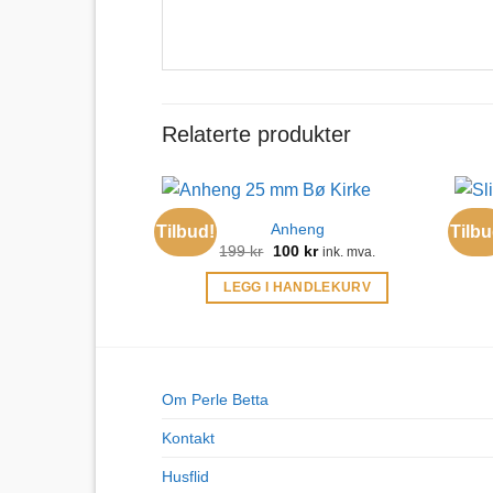
Relaterte produkter
Anheng
Tilbud!
Tilbu
Opprinnelig
Nåværende
199
kr
100
kr
ink. mva.
pris
pris
var:
er:
LEGG I HANDLEKURV
199 kr.
100 kr.
Om Perle Betta
Kontakt
Husflid