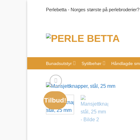
Skip
Perlebetta - Norges største på perlebroderier?
to
content
Bunadsutstyr
Sytilbehør
Håndlagde sm
Tilbud!