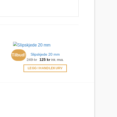
Slipskjede 20 mm
Tilbud!
Opprinnelig
Nåværende
249
kr
125
kr
ink. mva.
pris
pris
var:
er:
LEGG I HANDLEKURV
249 kr.
125 kr.