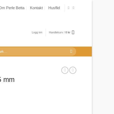
Om Perle Betta
Kontakt
Husflid
Logg inn
Handlekurv /
0
kr
k
r:
25 mm