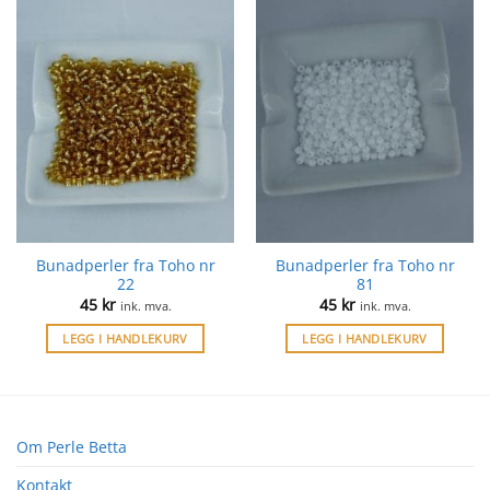
Bunadperler fra Toho nr
Bunadperler fra Toho nr
22
81
45
kr
45
kr
ink. mva.
ink. mva.
LEGG I HANDLEKURV
LEGG I HANDLEKURV
Om Perle Betta
Kontakt