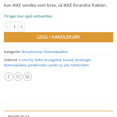
Kan IKKE sendes som brev, så IKKE forandre frakten.
På lager (kan også restbestilles)
Materialpakke 102A belte 5 cm bredde x102cm og bringeduk ant
LEGG I HANDLEKURV
Kategorier:
Bunadsutstyr
,
Materialpakker
Stikkord:
5 cmx102
,
belte
,
brungeduk
,
bunad
,
hardanger
,
Materialpakke
,
perlebroderi
,
perler
,
sy selv
,
tettbrodert
BESKRIVELSE