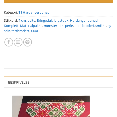
Kategori:
Til Hardangerbunad
Stikkord:
7 cm
,
belte
,
Bringeduk
,
brystduk
,
Hardanger bunad
,
Komplett
,
Materialpakke
,
mønster 114
,
perle
,
perlebroderi
,
smikke
,
sy
selv
,
tettbrodert
,
XXXL
BESKRIVELSE