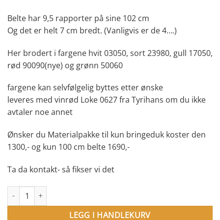
Belte har 9,5 rapporter på sine 102 cm
Og det er helt 7 cm bredt. (Vanligvis er de 4….)
Her brodert i fargene hvit 03050, sort 23980, gull 17050,
rød 90090(nye) og grønn 50060
fargene kan selvfølgelig byttes etter ønske
leveres med vinrød Loke 0627 fra Tyrihans om du ikke
avtaler noe annet
Ønsker du Materialpakke til kun bringeduk koster den
1300,- og kun 100 cm belte 1690,-
Ta da kontakt- så fikser vi det
Materialpakke XXL Mønster 114 . 7 cm belte antall
LEGG I HANDLEKURV