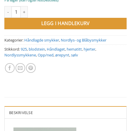
På lager (kan også restbestilles)
Nordlyssmykkene. Ørepynt. Opp/ned. Sølvfarget Hematitt og 925s
LEGG I HANDLEKURV
Kategorier:
Håndlagde smykker
,
Nordlys- og Blåbysmykker
Stikkord:
925
,
blodstein
,
Håndlaget
,
hematitt
,
hjerter
,
Nordlyssmykkene
,
Opp/ned
,
ørepynt
,
sølv
BESKRIVELSE