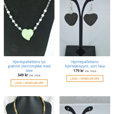
Hjertepallettens lys
Hjertepallettens
grønne steinsmykke med
hjerteørepynt, sort lava
lava
179
kr
ink. mva.
349
kr
ink. mva.
LEGG I HANDLEKURV
LEGG I HANDLEKURV