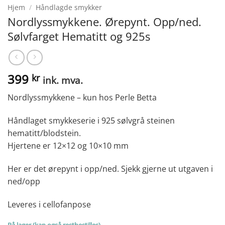
Hjem
/
Håndlagde smykker
Nordlyssmykkene. Ørepynt. Opp/ned.
Sølvfarget Hematitt og 925s
399
kr
ink. mva.
Nordlyssmykkene – kun hos Perle Betta
Håndlaget smykkeserie i 925 sølvgrå steinen
hematitt/blodstein.
Hjertene er 12×12 og 10×10 mm
Her er det ørepynt i opp/ned. Sjekk gjerne ut utgaven i
ned/opp
Leveres i cellofanpose