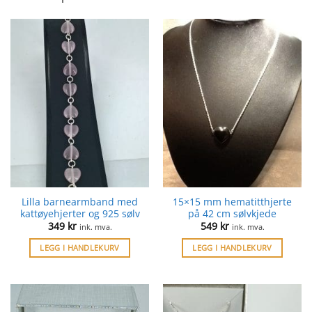
Lilla barnearmband med
15×15 mm hematitthjerte
kattøyehjerter og 925 sølv
på 42 cm sølvkjede
349
kr
549
kr
ink. mva.
ink. mva.
LEGG I HANDLEKURV
LEGG I HANDLEKURV