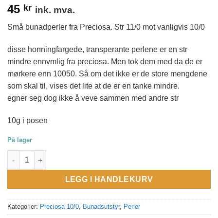
45
kr
ink. mva.
Små bunadperler fra Preciosa. Str 11/0 mot vanligvis 10/0
disse honningfargede, transperante perlene er en str
mindre ennvmlig fra preciosa. Men tok dem med da de er
mørkere enn 10050. Så om det ikke er de store mengdene
som skal til, vises det lite at de er en tanke mindre.
egner seg dog ikke å veve sammen med andre str
10g i posen
På lager
Små bunadperler fra preciosa. Mørk honning 10070. Str 11/0 ant
LEGG I HANDLEKURV
Kategorier:
Preciosa 10/0
,
Bunadsutstyr
,
Perler