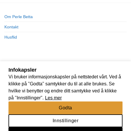
Om Perle Betta
Kontakt
Husflid
Infokapsler
Vi bruker informasjonskapsler på nettstedet vårt. Ved å
klikke på "Godta" samtykker du til at alle brukes. Se
hvilke vi benytter og endre ditt samtykke ved å klikke
på "Innstillinger".
Les mer
Godta
Innstillinger
Nettbutikk levert av
Nettrakett.no
Copyright 2026 ©
Perle Betta
|
Kjøpsbetingelser
|