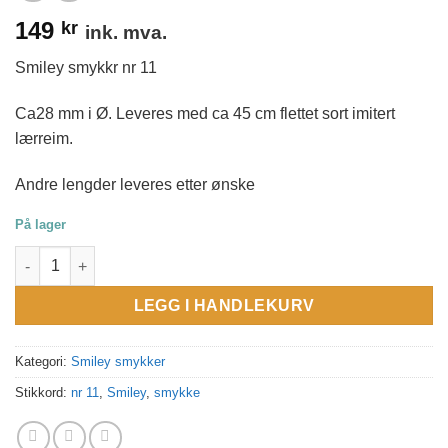
149
kr
ink. mva.
Smiley smykkr nr 11
Ca28 mm i Ø. Leveres med ca 45 cm flettet sort imitert
lærreim.
Andre lengder leveres etter ønske
På lager
Smykke med smiley nr 11 antall
LEGG I HANDLEKURV
Kategori:
Smiley smykker
Stikkord:
nr 11
,
Smiley
,
smykke