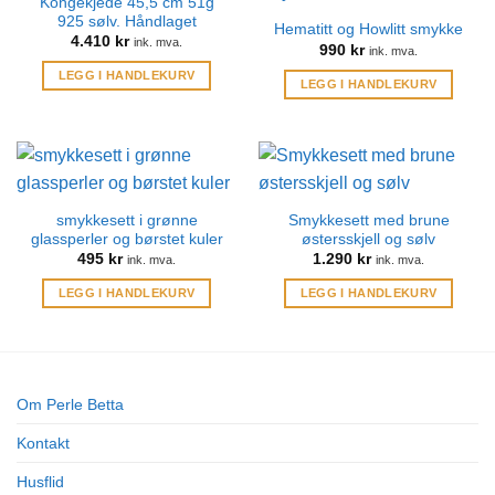
Kongekjede 45,5 cm 51g
925 sølv. Håndlaget
Hematitt og Howlitt smykke
4.410
kr
ink. mva.
990
kr
ink. mva.
LEGG I HANDLEKURV
LEGG I HANDLEKURV
smykkesett i grønne
Smykkesett med brune
glassperler og børstet kuler
østersskjell og sølv
495
kr
1.290
kr
ink. mva.
ink. mva.
LEGG I HANDLEKURV
LEGG I HANDLEKURV
Om Perle Betta
Kontakt
Husflid