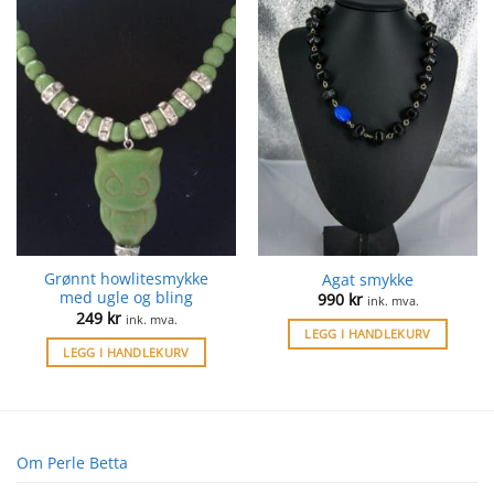
Grønnt howlitesmykke
Agat smykke
med ugle og bling
990
kr
ink. mva.
249
kr
ink. mva.
LEGG I HANDLEKURV
LEGG I HANDLEKURV
Om Perle Betta