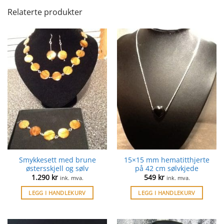
Relaterte produkter
Smykkesett med brune
15×15 mm hematitthjerte
østersskjell og sølv
på 42 cm sølvkjede
1.290
kr
549
kr
ink. mva.
ink. mva.
LEGG I HANDLEKURV
LEGG I HANDLEKURV