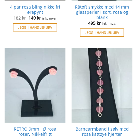
4 par rosa bling nikkelfri
Råtøft smykke med 14 mm
ørepynt
glassperler i sort, rosa og
blank
Opprinnelig
Nåværende
182
kr
149
kr
ink. mva.
pris
pris
495
kr
ink. mva.
var:
er:
LEGG I HANDLEKURV
182 kr.
149 kr.
LEGG I HANDLEKURV
RETRO 9mm i Ø rosa
Barnearmband i sølv med
roser, Nikkelfritt
rosa kattøye hjerter