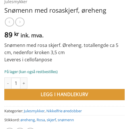
Julesmykker
Snømenn med rosaskjerf, øreheng
89
kr
ink. mva.
Snømenn med rosa skjerf. Øreheng. totallengde ca 5
cm, nedenfor kroken 3,5 cm
Leveres i cellofanpose
På lager (kan også restbestilles)
Snømenn med rosaskjerf, øreheng antall
LEGG I HANDLEKURV
Kategorier:
Julesmykker
,
Nikkelfrie øredobber
Stikkord:
øreheng
,
Rosa
,
skjerf
,
snømenn