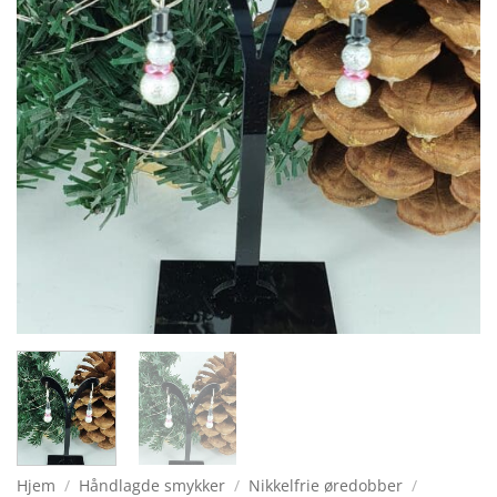
Hjem
/
Håndlagde smykker
/
Nikkelfrie øredobber
/