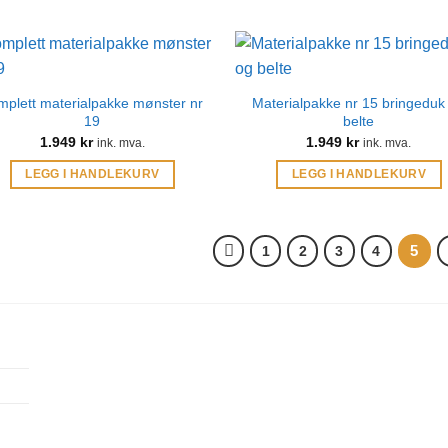
mplett materialpakke mønster nr
Materialpakke nr 15 bringeduk
19
belte
1.949
kr
1.949
kr
ink. mva.
ink. mva.
LEGG I HANDLEKURV
LEGG I HANDLEKURV
5
1
2
3
4