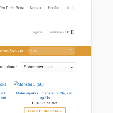
Om Perle Betta
Kontakt
Husflid
Logg inn
Handlekurv /
0
kr
Søk
sning åpen klut
etter:
Sortert
resultater
etter
nyeste
rød
Materialpakke i mønster 5. Blå, sølv
0 cm
og lilla
1.949
kr
ink. mva.
LEGG I HANDLEKURV