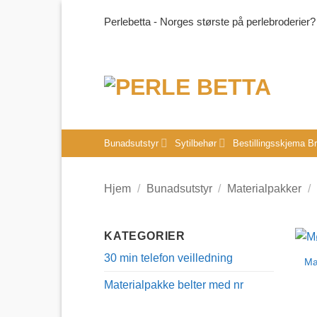
Skip
Perlebetta - Norges største på perlebroderier?
to
content
Bunadsutstyr
Sytilbehør
Bestillingsskjema B
Hjem
/
Bunadsutstyr
/
Materialpakker
/
KATEGORIER
30 min telefon veilledning
Ma
Materialpakke belter med nr