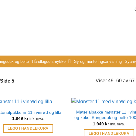
ringeduk og belte
Håndlagde smykker
Sy og monteringsanvisning
Syanvi
Viser 49–60 av 67 
Side 5
Materialpakke mønster 11 i vin
terialpakke nr 11 i vinrød og lilla
og koks. Bringeduk og belte 10
1.949
kr
ink. mva.
1.949
kr
ink. mva.
LEGG I HANDLEKURV
LEGG I HANDLEKURV