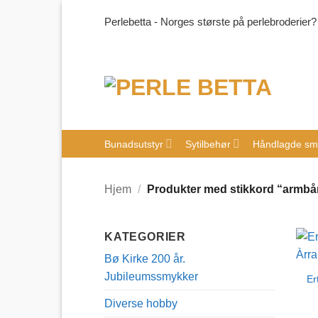
Skip
Perlebetta - Norges største på perlebroderier?
to
content
Bunadsutstyr
Sytilbehør
Håndlagde sm
Hjem
/
Produkter med stikkord “armb
KATEGORIER
Bø Kirke 200 år.
Jubileumssmykker
Er
Diverse hobby