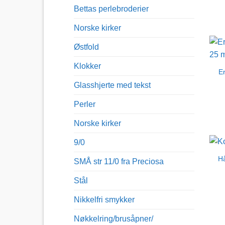
Bettas perlebroderier
Norske kirker
Østfold
Klokker
E
Glasshjerte med tekst
Perler
Norske kirker
9/0
Hå
SMÅ str 11/0 fra Preciosa
Stål
Nikkelfri smykker
Nøkkelring/brusåpner/