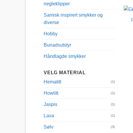
negleklipper
Samisk inspirert smykker og
G
diverse
Hobby
Bunadsutstyr
Håndlagde smykker
VELG MATERIAL
Hematitt
(1)
Howlitt
(1)
Jaspis
(1)
Lava
(1)
Sølv
(3)