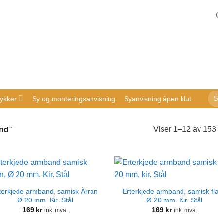
Sø
ykker
Sy og monteringsanvisning
Syanvisning åpen klut
ette
Viser 1–12 av 153 
ånd”
terkjede armband, samisk Àrran
Erterkjede armband, samisk fl
Ø 20 mm. Kir. Stål
Ø 20 mm. Kir. Stål
169
kr
169
kr
ink. mva.
ink. mva.