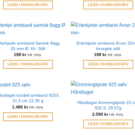
LEGG I HANDLEKURV
LEGG I HANDLEKURV
rterkjede armband Samisk flagg
Erterkjede armband Àrran 2
25 mm Ø. Kir. Stål
kirurgisk stål
199
kr
199
kr
ink. mva.
ink. mva.
LEGG I HANDLEKURV
LEGG I HANDLEKURV
ndlaget kordell armband 925S.
21,5 cm 12,36 g
Håndlaget dronningkjede 23 
1.485
kr
ink. mva.
925 S. 29.57g
2.590
kr
ink. mva.
LEGG I HANDLEKURV
LEGG I HANDLEKURV