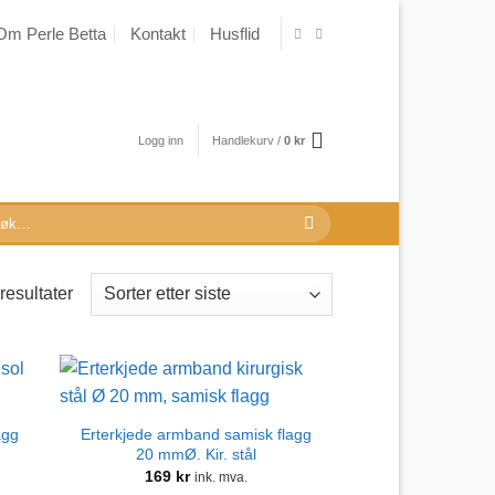
Om Perle Betta
Kontakt
Husflid
Logg inn
Handlekurv /
0
kr
k
r:
Sortert
resultater
etter
nyeste
agg
Erterkjede armband samisk flagg
20 mmØ. Kir. stål
169
kr
ink. mva.