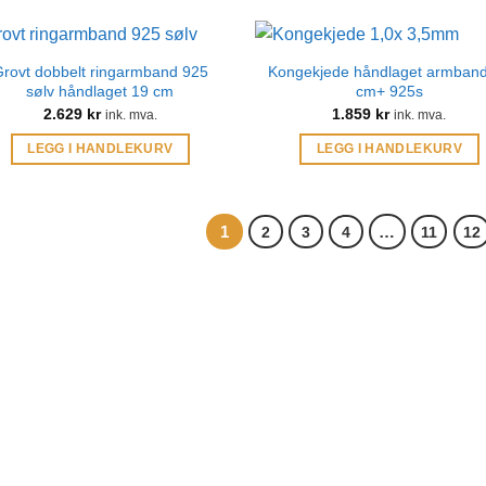
rovt dobbelt ringarmband 925
Kongekjede håndlaget armban
sølv håndlaget 19 cm
cm+ 925s
2.629
kr
1.859
kr
ink. mva.
ink. mva.
LEGG I HANDLEKURV
LEGG I HANDLEKURV
1
…
2
3
4
11
12