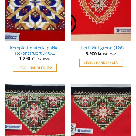
Komplett materialpakke.
Hjerteklut grønn (128)
Rekonstruert 94XXL
3.900
kr
ink. mva.
1.290
kr
ink. mva.
LEGG I HANDLEKURV
LEGG I HANDLEKURV