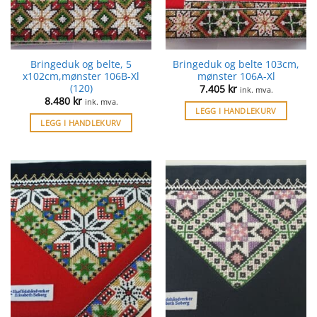
Bringeduk og belte, 5
Bringeduk og belte 103cm,
x102cm,mønster 106B-Xl
mønster 106A-Xl
(120)
7.405
kr
ink. mva.
8.480
kr
ink. mva.
LEGG I HANDLEKURV
LEGG I HANDLEKURV