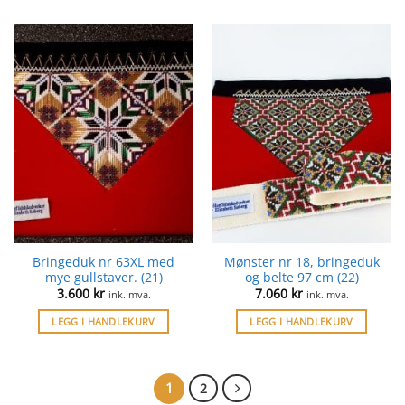
Bringeduk nr 63XL med
Mønster nr 18, bringeduk
mye gullstaver. (21)
og belte 97 cm (22)
3.600
kr
7.060
kr
ink. mva.
ink. mva.
LEGG I HANDLEKURV
LEGG I HANDLEKURV
1
2