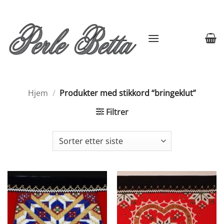
Skip
to
content
Hjem
/
Produkter med stikkord “bringeklut”
Filtrer