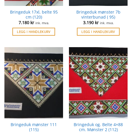
Bringeduk 17xl, belte 95
Bringeduk mønster 7b
cm (120)
vinterbunad ( 95)
7.180
kr
3.190
kr
ink. mva.
ink. mva.
LEGG I HANDLEKURV
LEGG I HANDLEKURV
Bringeduk mønster 111
Bringeduk og. Belte 4×88
(115)
cm. Mønster 2 (112)