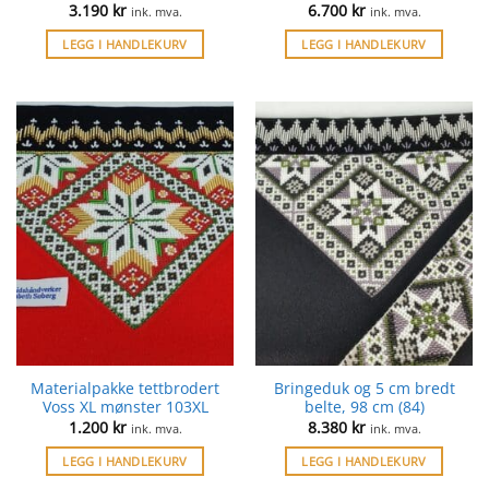
3.190
kr
6.700
kr
ink. mva.
ink. mva.
LEGG I HANDLEKURV
LEGG I HANDLEKURV
Materialpakke tettbrodert
Bringeduk og 5 cm bredt
Voss XL mønster 103XL
belte, 98 cm (84)
1.200
kr
8.380
kr
ink. mva.
ink. mva.
LEGG I HANDLEKURV
LEGG I HANDLEKURV