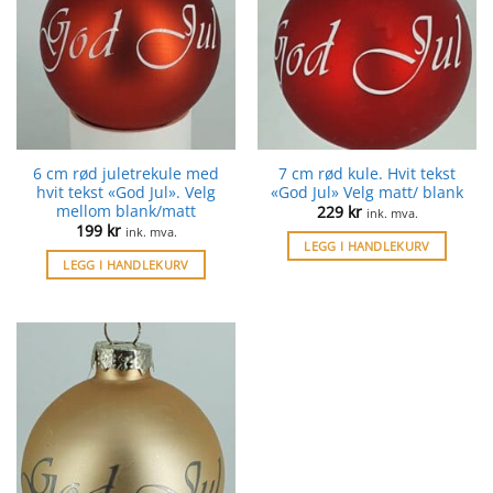
6 cm rød juletrekule med
7 cm rød kule. Hvit tekst
hvit tekst «God Jul». Velg
«God Jul» Velg matt/ blank
mellom blank/matt
229
kr
ink. mva.
199
kr
ink. mva.
LEGG I HANDLEKURV
LEGG I HANDLEKURV