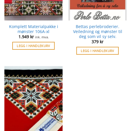
Komplett Materialpakke i
Bettas perlebroderier.
mønster 106A-xl
Veiledning og mønster til
deg som vil sy selv.
1.949
kr
ink. mva.
379
kr
LEGG I HANDLEKURV
LEGG I HANDLEKURV