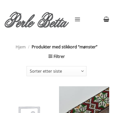
Skip
to
content
Hjem
/
Produkter med stikkord “mønster”
Filtrer