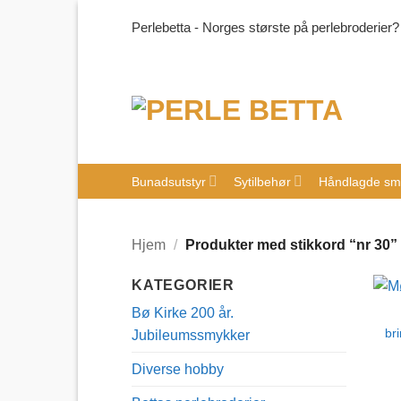
Skip
Perlebetta - Norges største på perlebroderier?
to
content
Bunadsutstyr
Sytilbehør
Håndlagde sm
Hjem
/
Produkter med stikkord “nr 30”
KATEGORIER
Bø Kirke 200 år.
br
Jubileumssmykker
Diverse hobby