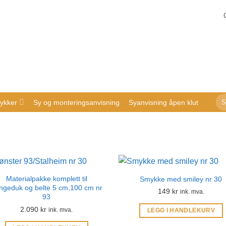
Sø
ykker
Sy og monteringsanvisning
Syanvisning åpen klut
ette
Materialpakke komplett til
Smykke med smiley nr 30
ingeduk og belte 5 cm,100 cm nr
149
kr
ink. mva.
93
2.090
kr
ink. mva.
LEGG I HANDLEKURV