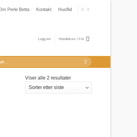
Om Perle Betta
Kontakt
Husflid
Logg inn
Handlekurv /
0
kr
k
r:
Sortert
Viser alle 2 resultater
etter
nyeste