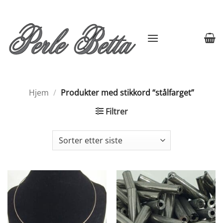
Skip
to
content
Hjem
/
Produkter med stikkord “stålfarget”
Filtrer