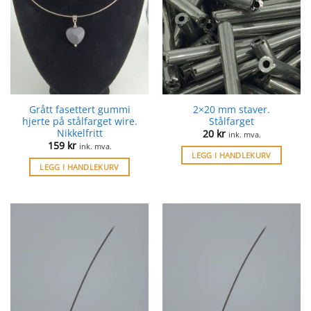
Grått fasettert gummi
2×20 mm staver.
hjerte på stålfarget wire.
Stålfarget
Nikkelfritt
20
kr
ink. mva.
159
kr
ink. mva.
LEGG I HANDLEKURV
LEGG I HANDLEKURV